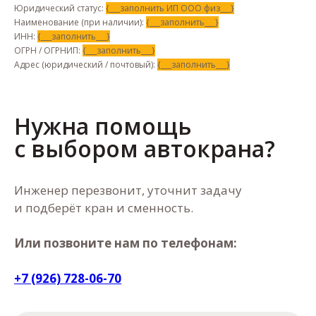
Юридический статус:
{___заполнить ИП ООО физ___}
Наименование (при наличии):
{___заполнить___}
ИНН:
{___заполнить___}
ОГРН / ОГРНИП:
{___заполнить___}
Адрес (юридический / почтовый):
{___заполнить___}
Нужна помощь
с выбором автокрана?
Инженер перезвонит, уточнит задачу
и подберёт кран и сменность.
Или позвоните нам по телефонам:
+7 (926) 728-06-70