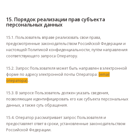
15. Порядок реализации прав субъекта
персональных данных
15.1. Пользователь вправе реализовать свои права,
предусмотренные законодательством Российской Федерации и
настоящей Политикой конфиденциальности, путём направления
соответствующего запроса Оператору.
15.2. Запрос Пользователя может быть направлен в электронной
форме по адресу электронной почты Оператора:
{email
оператора}
.
© 2026 mosspecstroy.ru
15.3. В запросе Пользователь должен указать сведения,
позволяющие идентифицировать его как субъекта персональных
КОНТАКТЫ
данных, а также суть обращения.
+7 (926) 728-06-70
15.4. Оператор рассматривает запрос Пользователя и
mosspecstroy2014@ya.ru
предоставляет ответ в сроки, установленные законодательством
г. Москва, Дорожная улица, 21
Российской Федерации.