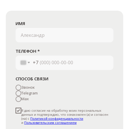
ИМЯ
ТЕЛЕФОН *
© 2026 mosspecstroy.ru
+7
КОНТАКТЫ
+7 (926) 728-06-70
СПОСОБ СВЯЗИ
mosspecstroy2014@ya.ru
Звонок
г. Москва, Дорожная улица, 21
Telegram
Max
Я даю согласие на обработку моих персональных
данных и подтверждаю, что ознакомлен (а) и согласен
(на) с
Политикой конфиденциальности
и
Пользовательским соглашением