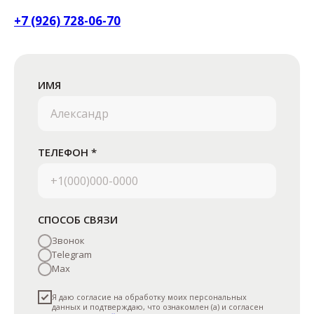
+7 (926) 728-06-70
ИМЯ
ТЕЛЕФОН *
© 2026 mosspecstroy.ru
КОНТАКТЫ
СПОСОБ СВЯЗИ
+7 (926) 728-06-70
Звонок
mosspecstroy2014@ya.ru
Telegram
г. Москва, Дорожная улица, 21
Max
Я даю согласие на обработку моих персональных
данных и подтверждаю, что ознакомлен (а) и согласен