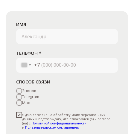
ИМЯ
ТЕЛЕФОН *
© 2026 mosspecstroy.ru
+7
КОНТАКТЫ
+7 (926) 728-06-70
СПОСОБ СВЯЗИ
mosspecstroy2014@ya.ru
Звонок
г. Москва, Дорожная улица, 21
Telegram
Max
Я даю согласие на обработку моих персональных
данных и подтверждаю, что ознакомлен (а) и согласен
(на) с
Политикой конфиденциальности
и
Пользовательским соглашением