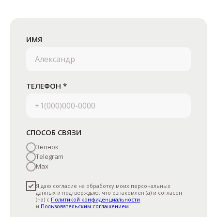
ИМЯ
ТЕЛЕФОН *
© 2026 mosspecstroy.ru
КОНТАКТЫ
+7 (926) 728-06-70
СПОСОБ СВЯЗИ
mosspecstroy2014@ya.ru
Звонок
г. Москва, Дорожная улица, 21
Telegram
Max
Я даю согласие на обработку моих персональных
данных и подтверждаю, что ознакомлен (а) и согласен
(на) с
Политикой конфиденциальности
и
Пользовательским соглашением