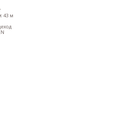
т
: 43 м
деход
EN