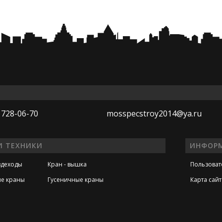
Ы
 728-06-70
mosspecstroy2014@ya.ru
И ТЕХНИКИ
ИНФОР
здеходы
Кран - вышка
Пользоват
е краны
Гусеничные краны
Карта сайт